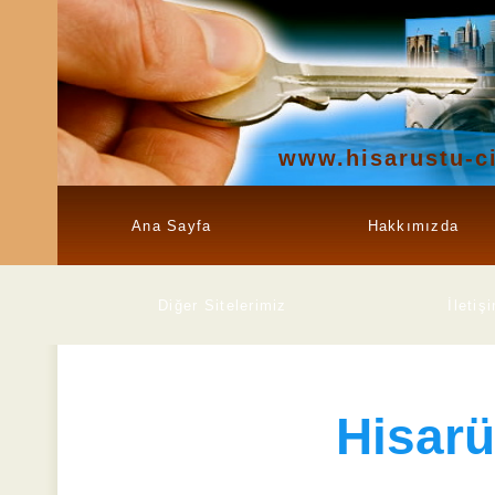
www.hisarustu-ci
Ana Sayfa
Hakkımızda
Diğer Sitelerimiz
İletiş
Hisarü