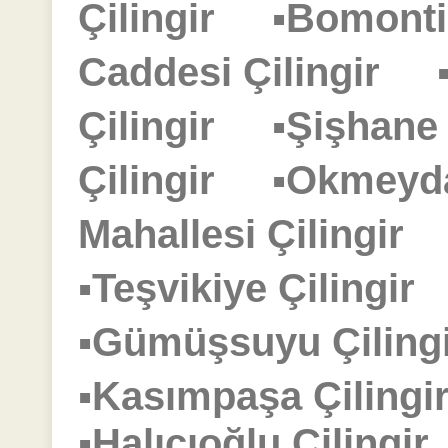
Çilingir
▪Bomonti
Caddesi Çilingir
Çilingir
▪Şişhane
Çilingir
▪Okmeyd
Mahallesi Çilingir
▪Teşvikiye Çilingi
▪Gümüşsuyu Çilin
▪Kasımpaşa Çilin
▪Halıcıoğlu Çiling