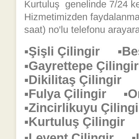
Kurtuluş
genelinde 7/24 kesi
Hizmetimizden faydalanmak
saat) no'lu telefonu arayara
▪Şişli Çilingir
▪Be
▪Gayrettepe Çilin
▪Dikilitaş Çilingir
▪Fulya Çilingir
▪O
▪Zincirlikuyu Çili
▪Kurtuluş Çilingi
▪Levent Çilingir
▪