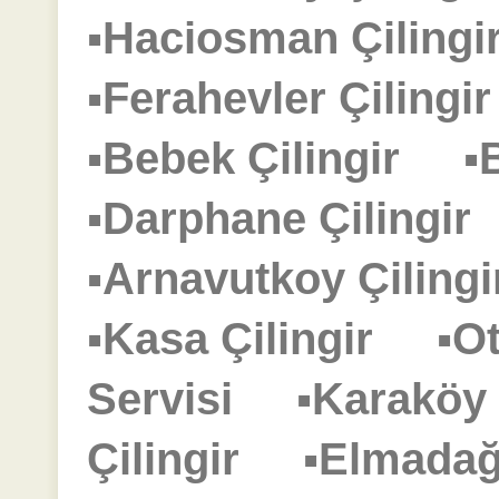
▪Haciosman Çilin
▪Ferahevler Çiling
▪Bebek Çilingir
▪
▪Darphane Çilingi
▪Arnavutkoy Çilin
▪Kasa Çilingir
▪O
Servisi
▪Karaköy
Çilingir
▪Elmadağ